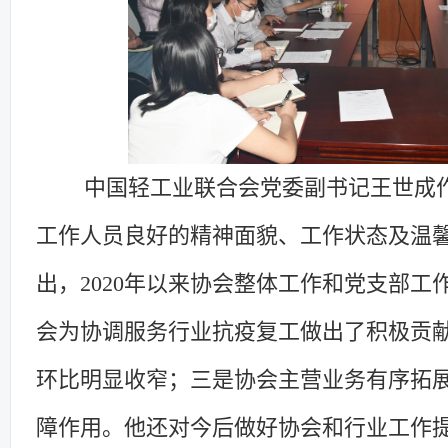
中国轻工业联合会
党委
副书记王世成
工作人员良好的精神面貌、工作状态及温
出，
2020年以来协会整体工作和党支部工
会
为
协调服务行业抗疫复工做出了积极贡
环比
明显
收窄
；
三是协会主营业务有序拓
障作用。他还
对今后做好协会和行业工作