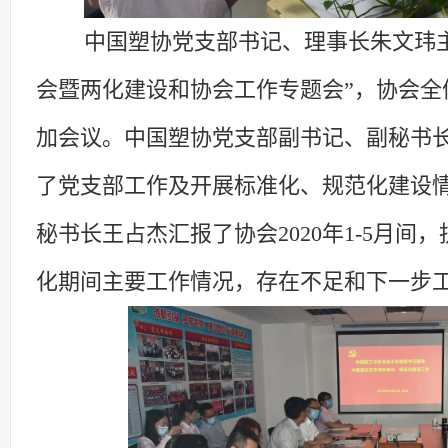
中国塑协
党支部书记
、
理事长
朱文玮
会暨两化建设和协会工作专题会
”
，协会全
加
会议。中国塑协
党支部副书记
、副秘书
了党支部工作及开展标准化、规范化建设
秘书长王占杰汇报了协会
2020年1-5月
间，
化
期间
主要工作情况
，
存在不足
和下
一
步