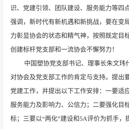
识
、
党建引领
、
团队建设
、
服务能力
等
四
强调，
新时代有新机遇
和
新挑战，要在变
力彰显协会的状态和精气神，按照既定目
创建
标杆党支部和
一流协会不懈努力
！
中国塑协
党支部书记
、
理事长
朱文玮
对协会
及
党支部工作的肯定与支持。
提出
党建工作
，并
提出以下工作安排：一要适
服务能力及
影响力、公信力；二要强化目
标；三要以
“两化”建设
和
5A评价为抓手，